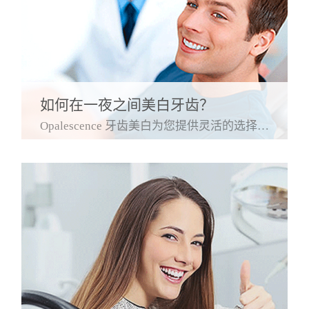
如何在一夜之间美白牙齿？
Opalescence 牙齿美白为您提供灵活的选择，让您随时随地美白牙齿。Opalescence PF 10% 牙齿美白托盘可让您在睡觉时佩戴定制托盘过夜美白。因为达到您想要的颜色所需的时间长短取决于您的具体情况，您可能需要在多个晚上多次使用 Opalescence PF 10% 牙齿美白。请咨询您的牙医，以确定此选项是否适合您。