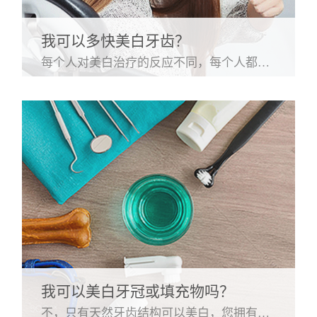
我可以多快美白牙齿？
每个人对美白治疗的反应不同，每个人都会以不同的速度美白。有些污渍比其他污渍更容易处理。黄色或棕色的牙齿比灰色的牙齿更容易美白。年轻患者通常比老年患者变白得更快，但每个患者都不同。 美白时，请记住，当您的牙齿颜色与您的眼白相匹配时，您的笑容看起来最自然。有些人想要好莱坞式的白色微笑，但这不是牙齿的自然颜色，很少有人能真正达到那种白色。比较我们各种 Opalescence 美白产品的强度和磨损时间，并咨询您的牙医以帮助确定适合您的选择。
我可以美白牙冠或填充物吗？
不，只有天然牙齿结构可以美白，您拥有的任何牙冠或填充物都不会对美白产品产生反应。如果您的牙冠或填充物很容易看到，您可能想与您的牙医讨论改善笑容的不同选择。