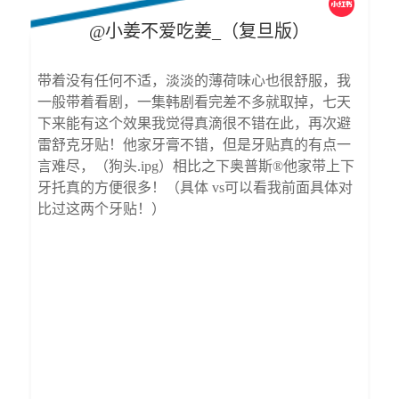
@小姜不爱吃姜_（复旦版）
带着没有任何不适，淡淡的薄荷味心也很舒服，我
一
一般带着看剧，一集韩剧看完差不多就取掉，七天
牙
下来能有这个效果我觉得真滴很不错在此，再次避
便
雷舒克牙贴！他家牙膏不错，但是牙贴真的有点一
套
言难尽，（狗头.ipg）相比之下奥普斯®他家带上下
贴
牙托真的方便很多！（具体 vs可以看我前面具体对
齿
比过这两个牙贴！）